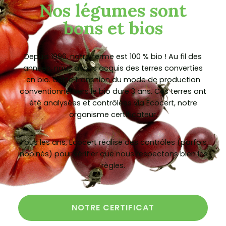
Nos légumes sont
bons et bios
Depuis 1996, notre ferme est 100 % bio ! Au fil des
années, nous avons acquis des terres converties
en bio. Cette transition du mode de production
conventionnel vers le bio dure 3 ans. Ces terres ont
été analysées et contrôlées via Ecocert, notre
organisme certificateur.
Tous les ans, Ecocert réalise des contrôles (parfois
inopinés) pour vérifier que nous respectons bien les
règles.
NOTRE CERTIFICAT