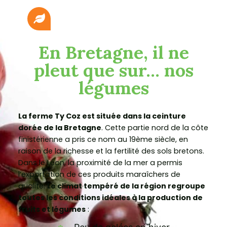
En Bretagne, il ne
pleut que sur... nos
légumes
La ferme Ty Coz est située dans la ceinture
dorée de la Bretagne
. Cette partie nord de la côte
finistérienne a pris ce nom au 19ème siècle, en
raison de la richesse et la fertilité des sols bretons.
Dans le Léon, la proximité de la mer a permis
l’exportation de ces produits maraîchers de
qualité.
Le climat tempéré de la région regroupe
toutes les conditions idéales à la production de
fruits et légumes
: