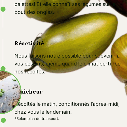
palettes! Et elle connaît ses légumes sur le
bout des ongles.
Réactivité
Nous faisons notre possible pour subvenir à
vos besoins, même quand le climat perturbe
nos récoltes.
Fraicheur
Récoltés le matin, conditionnés l’après-midi,
chez vous le lendemain.
*Selon plan de transport.